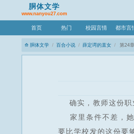
胴体文学
www.nanyou27.com
首页
热门
校园言情
都市言
胴体文学
百合小说
薛定谔的直女
第24
确实，教师这份职业
家里条件不差，她又
要比学校发的这份要