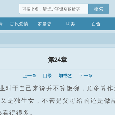
搜 索
情
古代爱情
罗曼史
耽美
百合
章
第24章
上一章
目录
加书签
下一章
对于自己来说并不算饭碗，顶多算作
是独生女，不管是父母给的还是做
够看得很多。