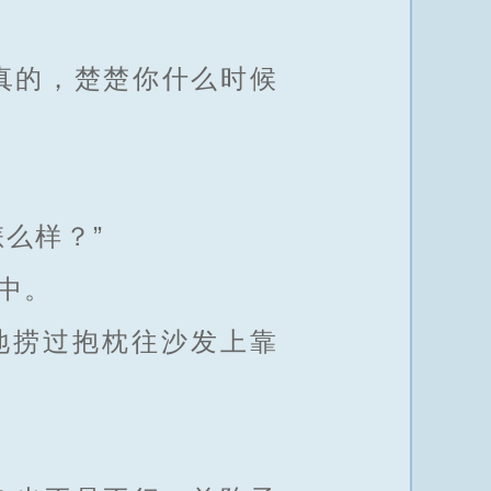
真的，楚楚你什么时候
么样？”
中。
地捞过抱枕往沙发上靠