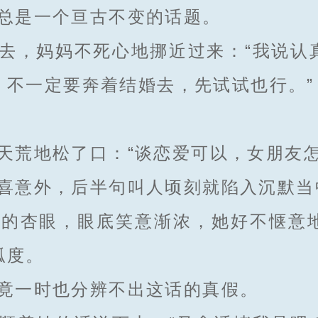
总是一个亘古不变的话题。
，妈妈不死心地挪近过来：“我说认
，不一定要奔着结婚去，先试试也行。”
荒地松了口：“谈恋爱可以，女朋友怎
意外，后半句叫人顷刻就陷入沉默当
杏眼，眼底笑意渐浓，她好不惬意
弧度。
一时也分辨不出这话的真假。